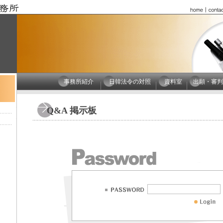
事務所紹介
日韓法令の対照
資料室
出願・審判
Q&A 掲示板