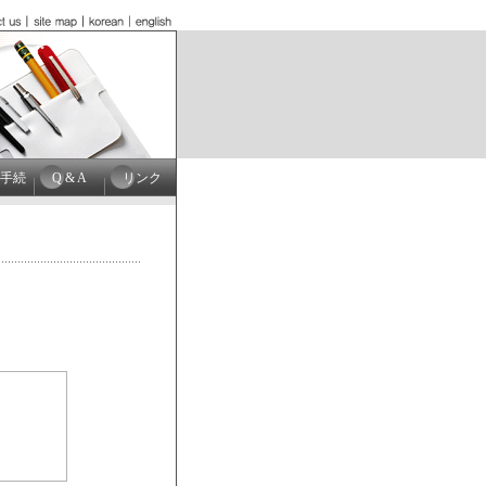
手続
Q & A
リンク