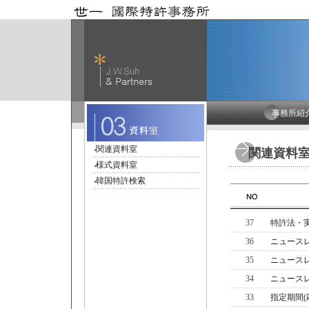
事務所紹
関連資料室
関連資料
様式資料室
韓国特許検索
37
特許法・実
36
ニュースレタ
35
ニュースレ
34
ニュースレ
33
指定期間(