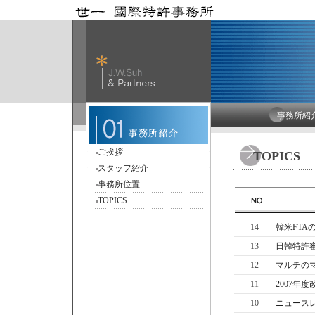
事務所紹
ご挨拶
TOPICS
スタッフ紹介
事務所位置
TOPICS
14
韓米FTA
13
日韓特許審
12
マルチのマ
11
2007年度
10
ニュースレ