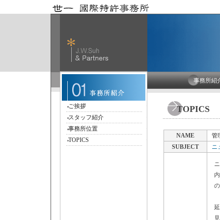
事務所紹
ご挨拶
TOPICS
スタッフ紹介
事務所位置
NAME
管
TOPICS
SUBJECT
ニ
ニ
内
の
今
延
見