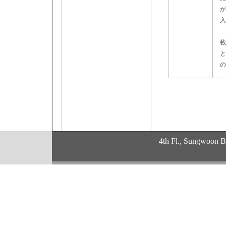
が
入
こ
載
と
の
4th Fl., Sungwoon 