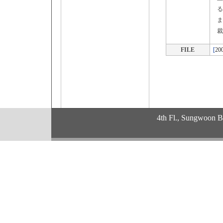
る
ま
裁
FILE
[
200
4th Fl., Sungwoon 