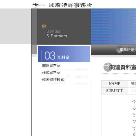
事務所紹
関連資料室
関連資料
様式資料室
韓国特許検索
NAME
管
SUBJECT
ニ
今
る
と
び
で
立